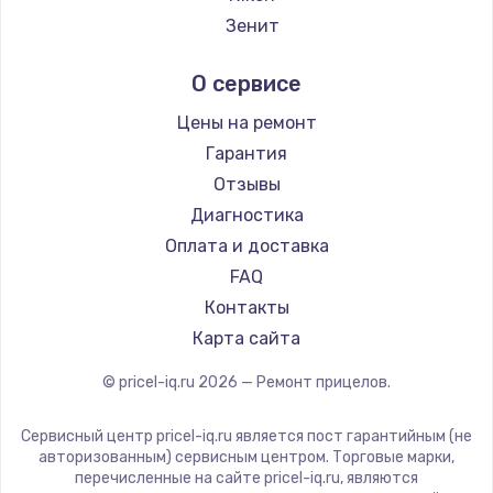
Заказать
Ремонт прицелов IWT
Зенит
Ремонт прицелов Guide
Замена электроконфорки
Nikko
О сервисе
Ремонт прицелов NNPO
1300 руб.
Artelv
Ремонт прицелов Taigan
Hakko
Заказать
Цены на ремонт
Ремонт прицелов Thermal Scope
HALES
Гарантия
Ремонт прицелов ConoTech
Техобслуживание
Leica
Отзывы
Ремонт прицелов Легат
900 руб.
Vector Optics
Диагностика
Ремонт прицелов Athlon
Carl Zeiss
Заказать
Оплата и доставка
Zeiss
FAQ
Установка / подключение / демонтаж
AGM Global Vision
Контакты
1300 руб.
Pilad
Карта сайта
Arkon
Заказать
© pricel-iq.ru
2026
— Ремонт прицелов.
ANYSMART
Прошивка
FLIR
Сервисный центр pricel-iq.ru является пост гарантийным (не
1400 руб.
Venox
авторизованным) сервисным центром. Торговые марки,
перечисленные на сайте pricel-iq.ru, являются
Holosun
Заказать