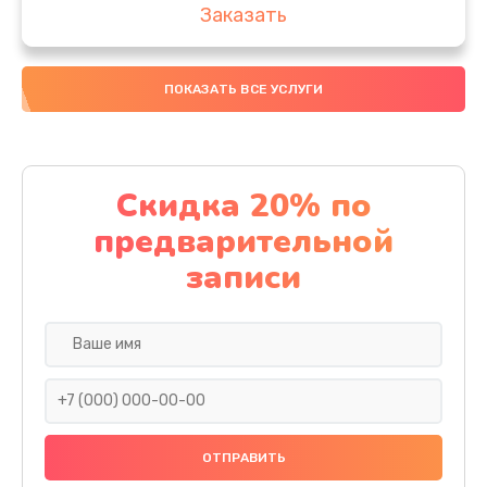
Заказать
Замена аккумулятора
ПОКАЗАТЬ ВСЕ УСЛУГИ
4000 руб.
Заказать
Замена материнской платы
Скидка 20% по
1100 руб.
предварительной
Заказать
записи
Замена масла
750 руб.
Заказать
Замена праймера
1000 руб.