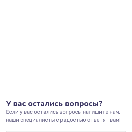
Заказать
Замена видеоадаптера (видеокарты)
1800 руб.
Заказать
Замена, перепайка чипа
1300 руб.
Заказать
Замена HDMI-разъема
650 руб.
Заказать
У вас остались вопросы?
Если у вас остались вопросы напишите нам,
Замена/Pемонт карбюратора
наши специалисты с радостью ответят вам!
1300 руб.
Заказать