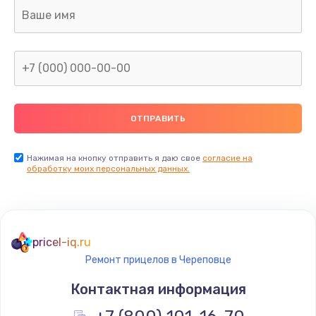
Ремонт капиллярной трубки
400 руб.
Заказать
Замена блока питания
1000 руб.
Заказать
Нажимая на кнопку отправить я даю свое
согласие на
обработку моих персональных данных.
Прошивка / разблокировка
900 руб.
Заказать
pricel-iq.ru
Ремонт прицелов в Череповце
Замена термостата
Контактная информация
1200 руб.
Заказать