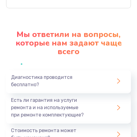
Заказать
Ремонт материнской платы
4500 руб.
Мы ответили на вопросы,
Заказать
которые нам задают чаще
всего
Профилактическая чистка
1000 руб.
Заказать
Диагностика проводится
бесплатно?
Прошивка BIOS
1920 руб.
Есть ли гарантия на услуги
Заказать
ремонта и на используемые
при ремонте комплектующие?
Замена северного моста
1440 руб.
Стоимость ремонта может