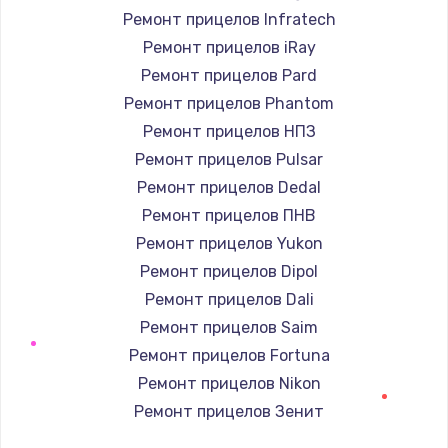
Ремонт прицелов Infratech
Замена / ремонт электронного модуля
Ремонт прицелов iRay
управления
Ремонт прицелов Pard
600 руб.
Ремонт прицелов Phantom
Заказать
Ремонт прицелов НПЗ
Ремонт прицелов Pulsar
Замена конфорки
Ремонт прицелов Dedal
1100 руб.
Ремонт прицелов ПНВ
Заказать
Ремонт прицелов Yukon
Ремонт прицелов Dipol
Замена платы сенсора
Ремонт прицелов Dali
900 руб.
Ремонт прицелов Saim
Заказать
Ремонт прицелов Fortuna
Ремонт прицелов Nikon
Замена регулятора режимов конфорки
Ремонт прицелов Зенит
900 руб.
Ремонт прицелов Nikko