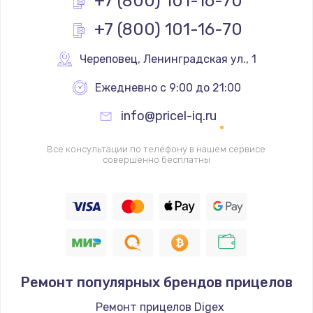
+7 (800) 101-16-70
+7 (800) 101-16-70
Замена реле
1000 руб.
Череповец
,
 Ленинградская ул., 1
Заказать
Ежедневно с 9:00 до 21:00
Замена термопредохранителя
info@pricel-iq.ru
700 руб.
Заказать
Все консультации по телефону в нашем сервисе
совершенно бесплатны
Замена ТЭНа
2500 руб.
Заказать
Замена шнура
Ремонт популярных брендов прицелов
1400 руб.
Заказать
Ремонт прицелов Digex