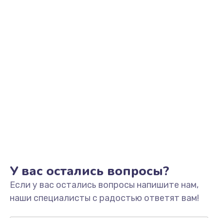
Заказать
Замена видеоадаптера (видеокарты)
1800 руб.
Заказать
Замена, перепайка чипа
1300 руб.
Заказать
Замена HDMI-разъема
650 руб.
Заказать
У вас остались вопросы?
Если у вас остались вопросы напишите нам,
Замена/Pемонт карбюратора
наши специалисты с радостью ответят вам!
1300 руб.
Заказать