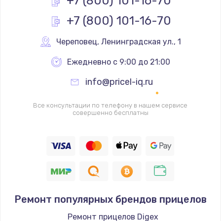
+7 (800) 101-16-70
+7 (800) 101-16-70
Замена реле
1000 руб.
Череповец
,
 Ленинградская ул., 1
Заказать
Ежедневно с 9:00 до 21:00
Замена термопредохранителя
info@pricel-iq.ru
700 руб.
Заказать
Все консультации по телефону в нашем сервисе
совершенно бесплатны
Замена ТЭНа
2500 руб.
Заказать
Замена шнура
Ремонт популярных брендов прицелов
1400 руб.
Заказать
Ремонт прицелов Digex