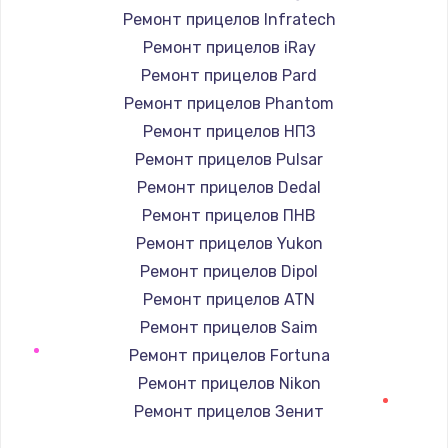
Ремонт прицелов Infratech
Замена / ремонт электронного модуля
Ремонт прицелов iRay
управления
Ремонт прицелов Pard
600 руб.
Ремонт прицелов Phantom
Заказать
Ремонт прицелов НПЗ
Ремонт прицелов Pulsar
Замена конфорки
Ремонт прицелов Dedal
1100 руб.
Ремонт прицелов ПНВ
Заказать
Ремонт прицелов Yukon
Ремонт прицелов Dipol
Замена платы сенсора
Ремонт прицелов ATN
900 руб.
Ремонт прицелов Saim
Заказать
Ремонт прицелов Fortuna
Ремонт прицелов Nikon
Замена регулятора режимов конфорки
Ремонт прицелов Зенит
900 руб.
Ремонт прицелов Nikko