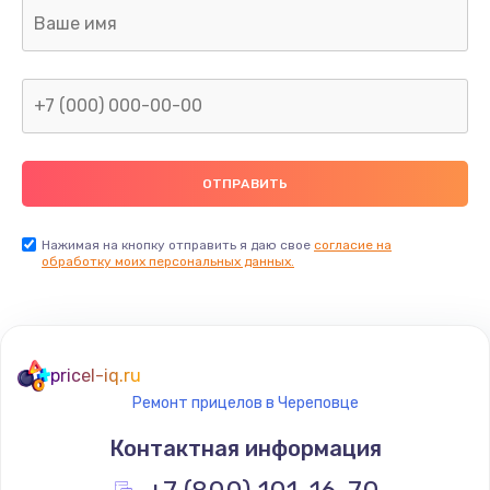
Ремонт капиллярной трубки
400 руб.
Заказать
Замена блока питания
1000 руб.
Заказать
Нажимая на кнопку отправить я даю свое
согласие на
обработку моих персональных данных.
Прошивка / разблокировка
900 руб.
Заказать
pricel-iq.ru
Ремонт прицелов в Череповце
Замена термостата
Контактная информация
1200 руб.
Заказать