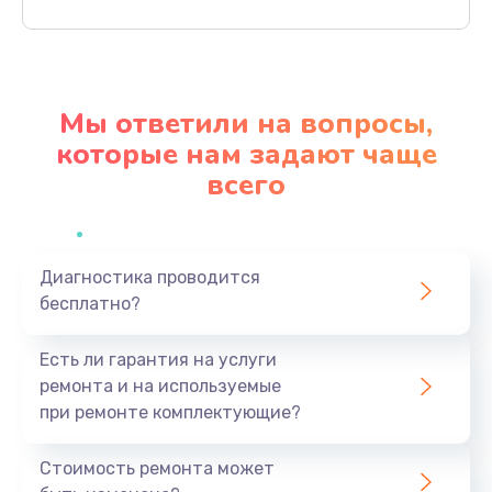
Заказать
Ремонт материнской платы
4500 руб.
Мы ответили на вопросы,
Заказать
которые нам задают чаще
всего
Профилактическая чистка
1000 руб.
Заказать
Диагностика проводится
бесплатно?
Прошивка BIOS
1920 руб.
Есть ли гарантия на услуги
Заказать
ремонта и на используемые
при ремонте комплектующие?
Замена северного моста
1440 руб.
Стоимость ремонта может