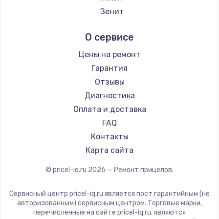
Заказать
Ремонт прицелов IWT
Зенит
Ремонт прицелов Guide
Замена электроконфорки
Nikko
О сервисе
Ремонт прицелов NNPO
1300 руб.
Artelv
Ремонт прицелов Taigan
Hakko
Заказать
Цены на ремонт
Ремонт прицелов Thermal Scope
HALES
Гарантия
Ремонт прицелов ConoTech
Техобслуживание
Leica
Отзывы
Ремонт прицелов Легат
900 руб.
Vector Optics
Диагностика
Ремонт прицелов Athlon
Carl Zeiss
Заказать
Оплата и доставка
Zeiss
FAQ
Установка / подключение / демонтаж
AGM Global Vision
Контакты
1300 руб.
Pilad
Карта сайта
Arkon
Заказать
© pricel-iq.ru
2026
— Ремонт прицелов.
ANYSMART
Прошивка
FLIR
Сервисный центр pricel-iq.ru является пост гарантийным (не
1400 руб.
Venox
авторизованным) сервисным центром. Торговые марки,
перечисленные на сайте pricel-iq.ru, являются
Holosun
Заказать