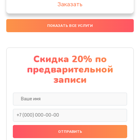
Заказать
Замена аккумулятора
ПОКАЗАТЬ ВСЕ УСЛУГИ
4000 руб.
Заказать
Замена материнской платы
Скидка 20% по
1100 руб.
предварительной
Заказать
записи
Замена масла
750 руб.
Заказать
Замена праймера
1000 руб.