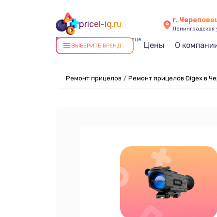
г. Черепове
pricel-iq.ru
Ленинградская у
Ремонт прицелов в Череповце
Цены
О компани
ВЫБЕРИТЕ БРЕНД
Ремонт прицелов
/
Ремонт прицелов Digex в Ч