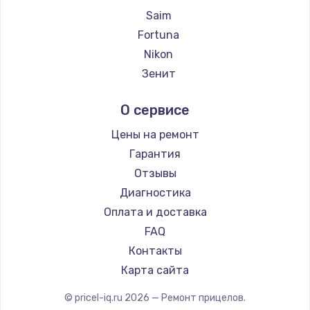
Ремонт прицелов Holosun
Saim
Ремонт прицелов MAKdot
Fortuna
Ремонт прицелов Hikmicro
Nikon
Ремонт прицелов IWT
Зенит
Ремонт прицелов Guide
Nikko
О сервисе
Ремонт прицелов NNPO
Artelv
Ремонт прицелов Taigan
Hakko
Цены на ремонт
Ремонт прицелов Thermal Scope
HALES
Гарантия
Ремонт прицелов ConoTech
Leica
Отзывы
Ремонт прицелов Легат
Vector Optics
Диагностика
Ремонт прицелов Athlon
Carl Zeiss
Оплата и доставка
Zeiss
FAQ
AGM Global Vision
Контакты
Pilad
Карта сайта
Arkon
© pricel-iq.ru
2026
— Ремонт прицелов.
ANYSMART