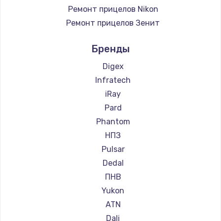
Ремонт прицелов Nikon
Ремонт прицелов Зенит
Ремонт прицелов Nikko
Бренды
Ремонт прицелов Artelv
Ремонт прицелов Hakko
Digex
Ремонт прицелов HALES
Infratech
Ремонт прицелов Leica
iRay
Ремонт прицелов Vector Optics
Pard
Ремонт прицелов Carl Zeiss
Phantom
Ремонт прицелов Zeiss
НПЗ
Ремонт прицелов AGM Global Vision
Pulsar
Ремонт прицелов Pilad
Dedal
Ремонт прицелов Arkon
ПНВ
Ремонт прицелов ANYSMART
Yukon
Ремонт прицелов FLIR
ATN
Ремонт прицелов Venox
Dali