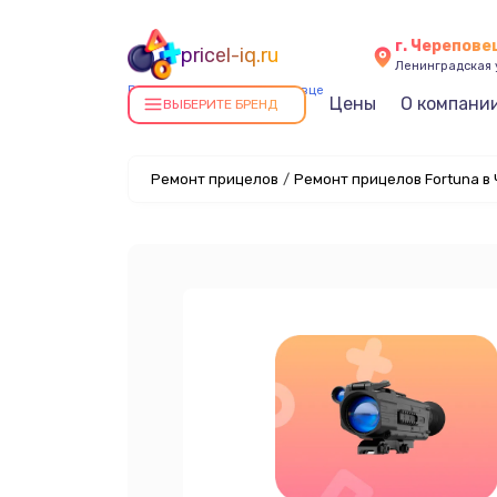
г. Черепове
pricel-iq.ru
Ленинградская у
Ремонт прицелов в Череповце
Цены
О компани
ВЫБЕРИТЕ БРЕНД
Ремонт прицелов
/
Ремонт прицелов Fortuna в