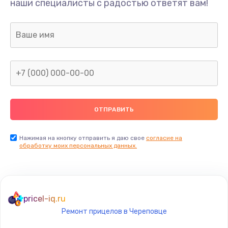
наши специалисты с радостью ответят вам!
1300 руб.
Заказать
Ремонт капиллярной трубки
400 руб.
Заказать
Замена блока питания
1000 руб.
Заказать
Нажимая на кнопку отправить я даю свое
согласие на
обработку моих персональных данных.
Прошивка / разблокировка
900 руб.
Заказать
pricel-iq.ru
Ремонт прицелов в Череповце
Замена термостата