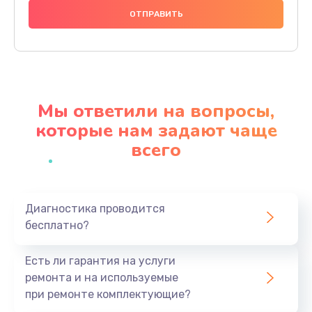
1000 руб.
Заказать
Ремонт материнской платы
4500 руб.
Мы ответили на вопросы,
Заказать
которые нам задают чаще
всего
Профилактическая чистка
1000 руб.
Заказать
Диагностика проводится
бесплатно?
Прошивка BIOS
1920 руб.
Есть ли гарантия на услуги
Заказать
ремонта и на используемые
при ремонте комплектующие?
Замена северного моста