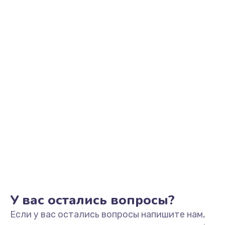
2500 руб.
Заказать
Замена видеоадаптера (видеокарты)
1800 руб.
Заказать
Замена, перепайка чипа
1300 руб.
Заказать
Замена HDMI-разъема
650 руб.
Заказать
У вас остались вопросы?
Если у вас остались вопросы напишите нам,
Замена/Pемонт карбюратора