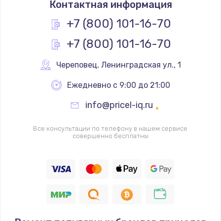
Контактная информация
1200 руб.
Заказать
+7 (800) 101-16-70
+7 (800) 101-16-70
Замена реле
1000 руб.
Череповец
,
 Ленинградская ул., 1
Заказать
Ежедневно с 9:00 до 21:00
Замена термопредохранителя
info@pricel-iq.ru
700 руб.
Заказать
Все консультации по телефону в нашем сервисе
совершенно бесплатны
Замена ТЭНа
2500 руб.
Заказать
Замена шнура