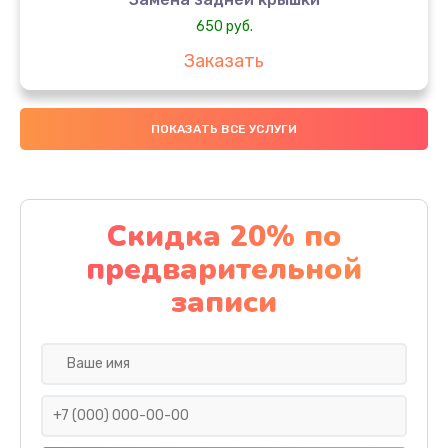
650 руб.
Заказать
Замена аккумулятора
ПОКАЗАТЬ ВСЕ УСЛУГИ
4000 руб.
Заказать
Замена материнской платы
Скидка 20% по
1100 руб.
предварительной
Заказать
записи
Замена масла
750 руб.
Заказать
Замена праймера