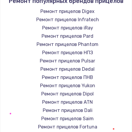
Ремонт популярных брендов прицелов
1400 руб.
Заказать
Ремонт прицелов Digex
Ремонт прицелов Infratech
Замена / ремонт электронного модуля
Ремонт прицелов iRay
управления
Ремонт прицелов Pard
600 руб.
Ремонт прицелов Phantom
Заказать
Ремонт прицелов НПЗ
Ремонт прицелов Pulsar
Замена конфорки
Ремонт прицелов Dedal
1100 руб.
Ремонт прицелов ПНВ
Заказать
Ремонт прицелов Yukon
Ремонт прицелов Dipol
Замена платы сенсора
Ремонт прицелов ATN
900 руб.
Ремонт прицелов Dali
Заказать
Ремонт прицелов Saim
Ремонт прицелов Fortuna
Замена регулятора режимов конфорки