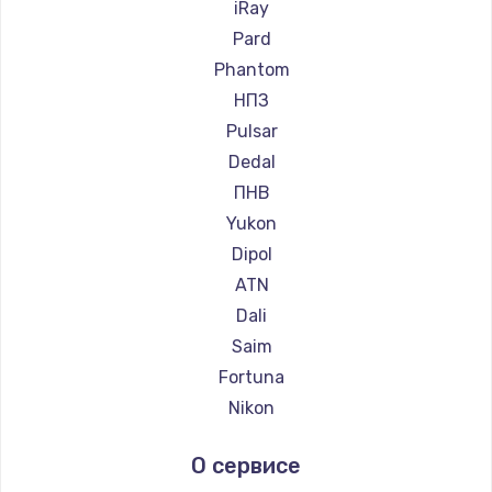
Ремонт прицелов Leica
iRay
Ремонт прицелов Vector Optics
Pard
Ремонт прицелов Carl Zeiss
Phantom
Ремонт прицелов Zeiss
НПЗ
Ремонт прицелов AGM Global Vision
Pulsar
Ремонт прицелов Pilad
Dedal
Ремонт прицелов Arkon
ПНВ
Ремонт прицелов ANYSMART
Yukon
Ремонт прицелов FLIR
Dipol
Ремонт прицелов Venox
ATN
Ремонт прицелов Holosun
Dali
Ремонт прицелов MAKdot
Saim
Ремонт прицелов Hikmicro
Fortuna
Ремонт прицелов IWT
Nikon
Ремонт прицелов Guide
Зенит
О сервисе
Ремонт прицелов NNPO
Artelv