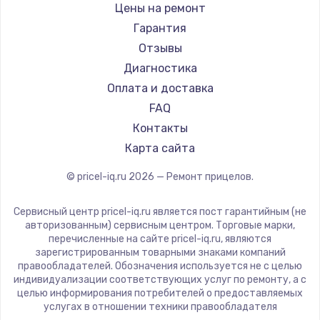
Ремонт прицелов Taigan
Hakko
Цены на ремонт
Ремонт прицелов Thermal Scope
HALES
Гарантия
Ремонт прицелов ConoTech
Leica
Отзывы
Ремонт прицелов Легат
Vector Optics
Диагностика
Ремонт прицелов Athlon
Carl Zeiss
Оплата и доставка
Zeiss
FAQ
AGM Global Vision
Контакты
Pilad
Карта сайта
Arkon
© pricel-iq.ru
2026
— Ремонт прицелов.
ANYSMART
FLIR
Сервисный центр pricel-iq.ru является пост гарантийным (не
Venox
авторизованным) сервисным центром. Торговые марки,
перечисленные на сайте pricel-iq.ru, являются
Holosun
зарегистрированным товарными знаками компаний
MAKdot
правообладателей. Обозначения используется не с целью
индивидуализации соответствующих услуг по ремонту, а с
Hikmicro
целью информирования потребителей о предоставляемых
IWT
услугах в отношении техники правообладателя