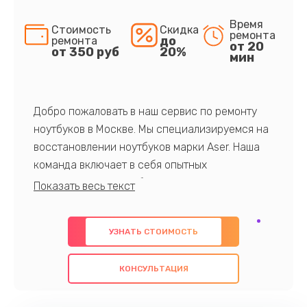
Время
Стоимость
Скидка
ремонта
до
ремонта
от 20
от 350 руб
20%
мин
Добро пожаловать в наш сервис по ремонту
ноутбуков в Москве. Мы специализируемся на
восстановлении ноутбуков марки Aser. Наша
команда включает в себя опытных
профессионалов с обширными знаниями и
многолетним опытом в данной области. Мы
предлагаем быстрый и качественный ремонт с
УЗНАТЬ СТОИМОСТЬ
использованием оригинальных компонентов, а
также гарантируем качество всех
КОНСУЛЬТАЦИЯ
проведенных работ. Наша цель - предоставить
клиентам надежное и профессиональное