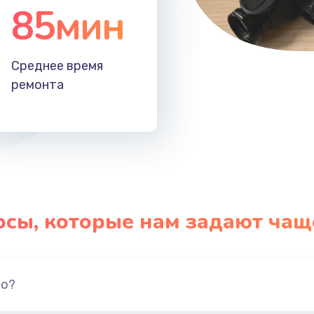
85мин
Среднее время
ремонта
осы, которые нам задают чащ
но?