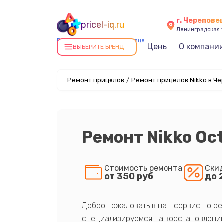
г. Черепове
pricel-iq.ru
Ленинградская у
Ремонт прицелов в Череповце
Цены
О компани
ВЫБЕРИТЕ БРЕНД
Ремонт прицелов
/
Ремонт прицелов Nikko в Ч
Ремонт Nikko Oc
Стоимость ремонта
Ски
от 350 руб
до 
Добро пожаловать в наш сервис по ре
специализируемся на восстановлении