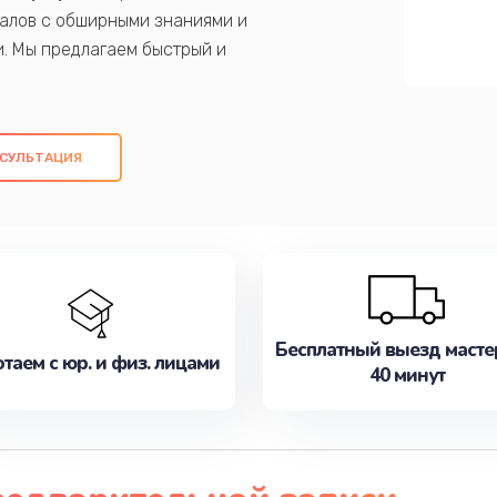
алов с обширными знаниями и
и. Мы предлагаем быстрый и
ем оригинальных компонентов, а также
ых работ. Наша цель - предоставить
ое обслуживание, удовлетворяя их
СУЛЬТАЦИЯ
медлите записаться на ремонт уже
Бесплатный выезд масте
таем с юр. и физ. лицами
40 минут