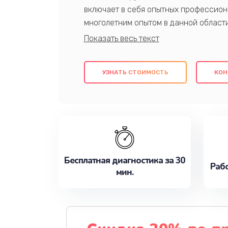
включает в себя опытных профессион
многолетним опытом в данной област
качественный ремонт с использовани
гарантируем качество всех проведенн
клиентам надежное и профессиональн
УЗНАТЬ СТОИМОСТЬ
КОН
потребности наилучшим образом. Не 
сейчас!
Бесплатная диагностика за 30
Рабо
мин.