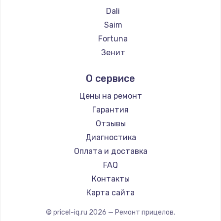
Ремонт прицелов Holosun
Dali
Ремонт прицелов MAKdot
Saim
Ремонт прицелов Hikmicro
Fortuna
Ремонт прицелов IWT
Зенит
Ремонт прицелов Guide
Nikko
О сервисе
Ремонт прицелов NNPO
Artelv
Ремонт прицелов Taigan
Hakko
Цены на ремонт
Ремонт прицелов Thermal Scope
HALES
Гарантия
Ремонт прицелов ConoTech
Leica
Отзывы
Ремонт прицелов Легат
Vector Optics
Диагностика
Ремонт прицелов Athlon
Carl Zeiss
Оплата и доставка
Zeiss
FAQ
AGM Global Vision
Контакты
Pilad
Карта сайта
Arkon
© pricel-iq.ru
2026
— Ремонт прицелов.
ANYSMART