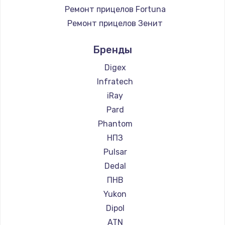
Ремонт прицелов Fortuna
Ремонт прицелов Зенит
Ремонт прицелов Nikko
Бренды
Ремонт прицелов Artelv
Ремонт прицелов Hakko
Digex
Ремонт прицелов HALES
Infratech
Ремонт прицелов Leica
iRay
Ремонт прицелов Vector Optics
Pard
Ремонт прицелов Carl Zeiss
Phantom
Ремонт прицелов Zeiss
НПЗ
Ремонт прицелов AGM Global Vision
Pulsar
Ремонт прицелов Pilad
Dedal
Ремонт прицелов Arkon
ПНВ
Ремонт прицелов ANYSMART
Yukon
Ремонт прицелов FLIR
Dipol
Ремонт прицелов Venox
ATN