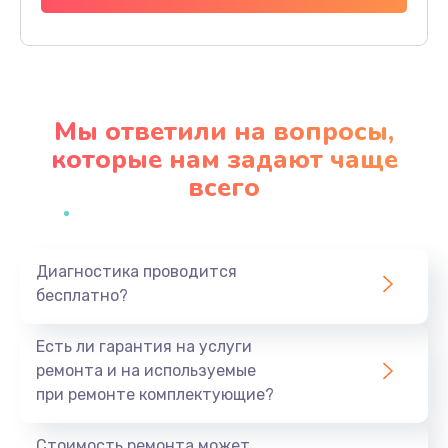
Заказать
Ремонт материнской платы
4500 руб.
Мы ответили на вопросы,
Заказать
которые нам задают чаще
всего
Профилактическая чистка
1000 руб.
Заказать
Диагностика проводится
бесплатно?
Прошивка BIOS
1920 руб.
Есть ли гарантия на услуги
Заказать
ремонта и на используемые
при ремонте комплектующие?
Замена северного моста
1440 руб.
Стоимость ремонта может