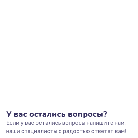
Заказать
Замена видеоадаптера (видеокарты)
1800 руб.
Заказать
Замена, перепайка чипа
1300 руб.
Заказать
Замена HDMI-разъема
650 руб.
Заказать
У вас остались вопросы?
Если у вас остались вопросы напишите нам,
Замена/Pемонт карбюратора
наши специалисты с радостью ответят вам!
1300 руб.