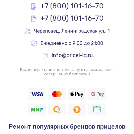
Заказать
+7 (800) 101-16-70
+7 (800) 101-16-70
Замена реле
1000 руб.
Череповец
,
 Ленинградская ул., 1
Заказать
Ежедневно с 9:00 до 21:00
Замена термопредохранителя
info@pricel-iq.ru
700 руб.
Заказать
Все консультации по телефону в нашем сервисе
совершенно бесплатны
Замена ТЭНа
2500 руб.
Заказать
Замена шнура
Ремонт популярных брендов прицелов
1400 руб.