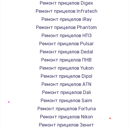
Заказать
Ремонт прицелов Digex
Ремонт прицелов Infratech
Замена / ремонт электронного модуля
Ремонт прицелов iRay
управления
Ремонт прицелов Phantom
600 руб.
Ремонт прицелов НПЗ
Заказать
Ремонт прицелов Pulsar
Ремонт прицелов Dedal
Замена конфорки
Ремонт прицелов ПНВ
1100 руб.
Ремонт прицелов Yukon
Заказать
Ремонт прицелов Dipol
Ремонт прицелов ATN
Замена платы сенсора
Ремонт прицелов Dali
900 руб.
Ремонт прицелов Saim
Заказать
Ремонт прицелов Fortuna
Ремонт прицелов Nikon
Замена регулятора режимов конфорки
Ремонт прицелов Зенит
900 руб.