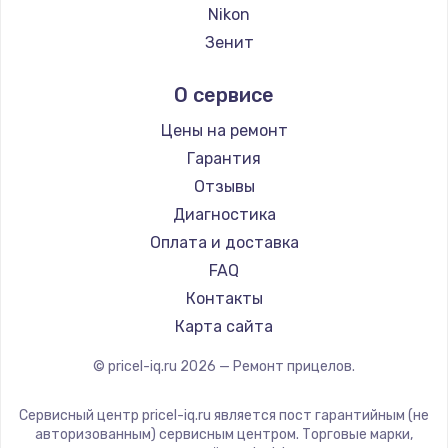
Ремонт прицелов Hikmicro
Nikon
Заказать
Ремонт прицелов IWT
Зенит
Ремонт прицелов Guide
Замена электроконфорки
Nikko
О сервисе
Ремонт прицелов NNPO
1300 руб.
Artelv
Ремонт прицелов Taigan
Hakko
Заказать
Цены на ремонт
Ремонт прицелов Thermal Scope
HALES
Гарантия
Ремонт прицелов ConoTech
Техобслуживание
Leica
Отзывы
Ремонт прицелов Легат
900 руб.
Vector Optics
Диагностика
Ремонт прицелов Athlon
Carl Zeiss
Заказать
Оплата и доставка
Zeiss
FAQ
Установка / подключение / демонтаж
AGM Global Vision
Контакты
1300 руб.
Pilad
Карта сайта
Arkon
Заказать
© pricel-iq.ru
2026
— Ремонт прицелов.
ANYSMART
Прошивка
FLIR
Сервисный центр pricel-iq.ru является пост гарантийным (не
1400 руб.
Venox
авторизованным) сервисным центром. Торговые марки,