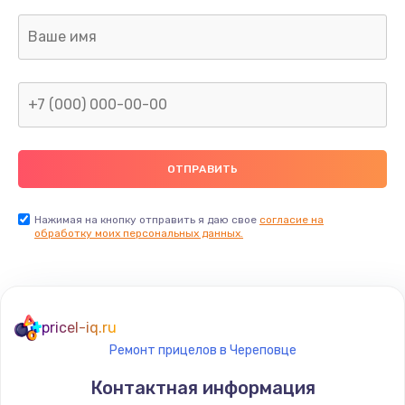
Заказать
Ремонт капиллярной трубки
400 руб.
Заказать
Замена блока питания
1000 руб.
Заказать
Нажимая на кнопку отправить я даю свое
согласие на
обработку моих персональных данных.
Прошивка / разблокировка
900 руб.
Заказать
pricel-iq.ru
Ремонт прицелов в Череповце
Замена термостата
Контактная информация
1200 руб.