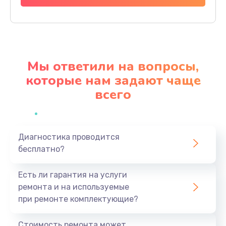
Заказать
Ремонт материнской платы
4500 руб.
Мы ответили на вопросы,
Заказать
которые нам задают чаще
всего
Профилактическая чистка
1000 руб.
Заказать
Диагностика проводится
бесплатно?
Прошивка BIOS
1920 руб.
Есть ли гарантия на услуги
Заказать
ремонта и на используемые
при ремонте комплектующие?
Замена северного моста
1440 руб.
Стоимость ремонта может