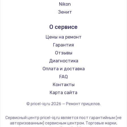
Ремонт прицелов Hikmicro
Nikon
Заказать
Ремонт прицелов IWT
Зенит
Ремонт прицелов Guide
Замена электроконфорки
Nikko
О сервисе
Ремонт прицелов NNPO
1300 руб.
Artelv
Ремонт прицелов Taigan
Hakko
Заказать
Цены на ремонт
Ремонт прицелов Thermal Scope
HALES
Гарантия
Ремонт прицелов ConoTech
Техобслуживание
Leica
Отзывы
Ремонт прицелов Легат
900 руб.
Vector Optics
Диагностика
Ремонт прицелов Athlon
Carl Zeiss
Заказать
Оплата и доставка
Zeiss
FAQ
Установка / подключение / демонтаж
AGM Global Vision
Контакты
1300 руб.
Pilad
Карта сайта
Arkon
Заказать
© pricel-iq.ru
2026
— Ремонт прицелов.
ANYSMART
Прошивка
FLIR
Сервисный центр pricel-iq.ru является пост гарантийным (не
1400 руб.
Venox
авторизованным) сервисным центром. Торговые марки,