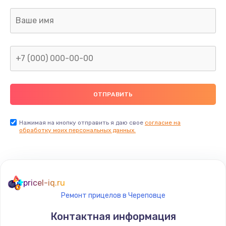
Заказать
Ремонт капиллярной трубки
400 руб.
Заказать
Замена блока питания
1000 руб.
Заказать
Нажимая на кнопку отправить я даю свое
согласие на
обработку моих персональных данных.
Прошивка / разблокировка
900 руб.
Заказать
pricel-iq.ru
Ремонт прицелов в Череповце
Замена термостата
Контактная информация
1200 руб.