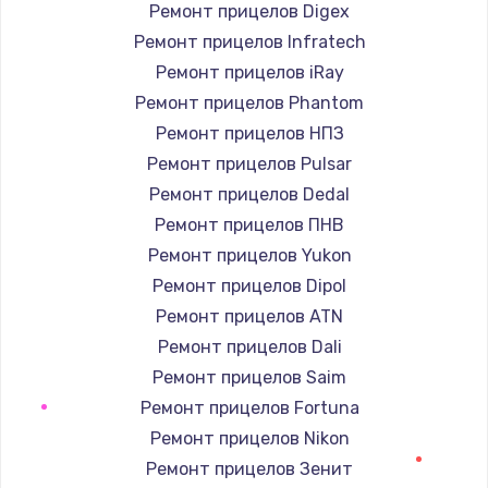
Заказать
Ремонт прицелов Digex
Ремонт прицелов Infratech
Замена / ремонт электронного модуля
Ремонт прицелов iRay
управления
Ремонт прицелов Phantom
600 руб.
Ремонт прицелов НПЗ
Заказать
Ремонт прицелов Pulsar
Ремонт прицелов Dedal
Замена конфорки
Ремонт прицелов ПНВ
1100 руб.
Ремонт прицелов Yukon
Заказать
Ремонт прицелов Dipol
Ремонт прицелов ATN
Замена платы сенсора
Ремонт прицелов Dali
900 руб.
Ремонт прицелов Saim
Заказать
Ремонт прицелов Fortuna
Ремонт прицелов Nikon
Замена регулятора режимов конфорки
Ремонт прицелов Зенит
900 руб.