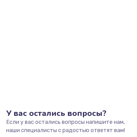
Заказать
Замена видеоадаптера (видеокарты)
1800 руб.
Заказать
Замена, перепайка чипа
1300 руб.
Заказать
Замена HDMI-разъема
650 руб.
Заказать
У вас остались вопросы?
Если у вас остались вопросы напишите нам,
Замена/Pемонт карбюратора
наши специалисты с радостью ответят вам!
1300 руб.