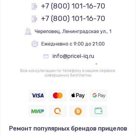
Заказать
+7 (800) 101-16-70
+7 (800) 101-16-70
Замена реле
1000 руб.
Череповец
,
 Ленинградская ул., 1
Заказать
Ежедневно с 9:00 до 21:00
Замена термопредохранителя
info@pricel-iq.ru
700 руб.
Заказать
Все консультации по телефону в нашем сервисе
совершенно бесплатны
Замена ТЭНа
2500 руб.
Заказать
Замена шнура
Ремонт популярных брендов прицелов
1400 руб.