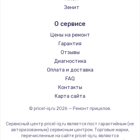
Заказать
Ремонт прицелов IWT
Зенит
Ремонт прицелов Guide
Замена электроконфорки
Nikko
О сервисе
Ремонт прицелов NNPO
1300 руб.
Artelv
Ремонт прицелов Taigan
Hakko
Заказать
Цены на ремонт
Ремонт прицелов Thermal Scope
HALES
Гарантия
Ремонт прицелов ConoTech
Техобслуживание
Leica
Отзывы
Ремонт прицелов Легат
900 руб.
Vector Optics
Диагностика
Ремонт прицелов Athlon
Carl Zeiss
Заказать
Оплата и доставка
Zeiss
FAQ
Установка / подключение / демонтаж
AGM Global Vision
Контакты
1300 руб.
Pilad
Карта сайта
Arkon
Заказать
© pricel-iq.ru
2026
— Ремонт прицелов.
ANYSMART
Прошивка
FLIR
Сервисный центр pricel-iq.ru является пост гарантийным (не
1400 руб.
Venox
авторизованным) сервисным центром. Торговые марки,
перечисленные на сайте pricel-iq.ru, являются
Holosun
Заказать