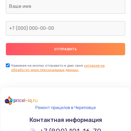
Ремонт капиллярной трубки
400 руб.
Заказать
Замена блока питания
1000 руб.
Заказать
Нажимая на кнопку отправить я даю свое
согласие на
обработку моих персональных данных.
Прошивка / разблокировка
900 руб.
Заказать
pricel-iq.ru
Ремонт прицелов в Череповце
Замена термостата
Контактная информация
1200 руб.
Заказать