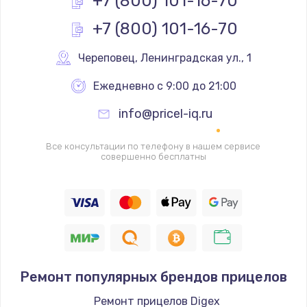
+7 (800) 101-16-70
+7 (800) 101-16-70
Замена реле
1000 руб.
Череповец
,
 Ленинградская ул., 1
Заказать
Ежедневно с 9:00 до 21:00
Замена термопредохранителя
info@pricel-iq.ru
700 руб.
Заказать
Все консультации по телефону в нашем сервисе
совершенно бесплатны
Замена ТЭНа
2500 руб.
Заказать
Замена шнура
Ремонт популярных брендов прицелов
1400 руб.
Заказать
Ремонт прицелов Digex