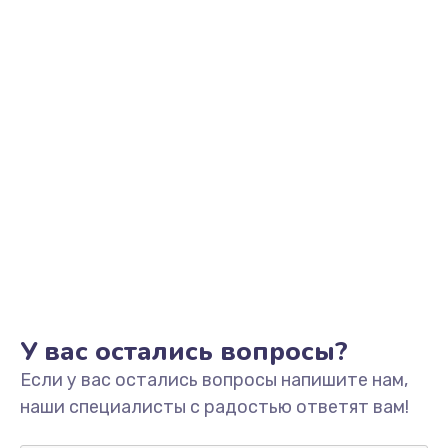
Заказать
Замена видеоадаптера (видеокарты)
1800 руб.
Заказать
Замена, перепайка чипа
1300 руб.
Заказать
Замена HDMI-разъема
650 руб.
Заказать
У вас остались вопросы?
Если у вас остались вопросы напишите нам,
Замена/Pемонт карбюратора
наши специалисты с радостью ответят вам!
1300 руб.
Заказать