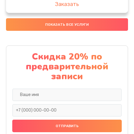
Заказать
Замена аккумулятора
ПОКАЗАТЬ ВСЕ УСЛУГИ
4000 руб.
Заказать
Замена материнской платы
Скидка 20% по
1100 руб.
предварительной
Заказать
записи
Замена масла
750 руб.
Заказать
Замена праймера
1000 руб.