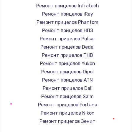
Ремонт прицелов Infratech
Замена / ремонт электронного модуля
Ремонт прицелов iRay
управления
Ремонт прицелов Phantom
600 руб.
Ремонт прицелов НПЗ
Заказать
Ремонт прицелов Pulsar
Ремонт прицелов Dedal
Замена конфорки
Ремонт прицелов ПНВ
1100 руб.
Ремонт прицелов Yukon
Заказать
Ремонт прицелов Dipol
Ремонт прицелов ATN
Замена платы сенсора
Ремонт прицелов Dali
900 руб.
Ремонт прицелов Saim
Заказать
Ремонт прицелов Fortuna
Ремонт прицелов Nikon
Замена регулятора режимов конфорки
Ремонт прицелов Зенит
900 руб.
Ремонт прицелов Nikko