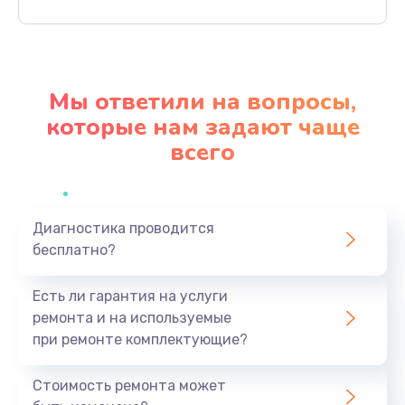
Заказать
Ремонт материнской платы
4500 руб.
Мы ответили на вопросы,
Заказать
которые нам задают чаще
всего
Профилактическая чистка
1000 руб.
Заказать
Диагностика проводится
бесплатно?
Прошивка BIOS
1920 руб.
Есть ли гарантия на услуги
Заказать
ремонта и на используемые
при ремонте комплектующие?
Замена северного моста
1440 руб.
Стоимость ремонта может